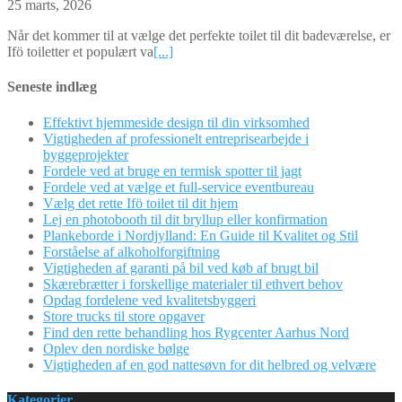
25 marts, 2026
Når det kommer til at vælge det perfekte toilet til dit badeværelse, er
Ifö toiletter et populært va
[...]
Seneste indlæg
Effektivt hjemmeside design til din virksomhed
Vigtigheden af professionelt entreprisearbejde i
byggeprojekter
Fordele ved at bruge en termisk spotter til jagt
Fordele ved at vælge et full-service eventbureau
Vælg det rette Ifö toilet til dit hjem
Lej en photobooth til dit bryllup eller konfirmation
Plankeborde i Nordjylland: En Guide til Kvalitet og Stil
Forståelse af alkoholforgiftning
Vigtigheden af garanti på bil ved køb af brugt bil
Skærebrætter i forskellige materialer til ethvert behov
Opdag fordelene ved kvalitetsbyggeri
Store trucks til store opgaver
Find den rette behandling hos Rygcenter Aarhus Nord
Oplev den nordiske bølge
Vigtigheden af en god nattesøvn for dit helbred og velvære
Kategorier