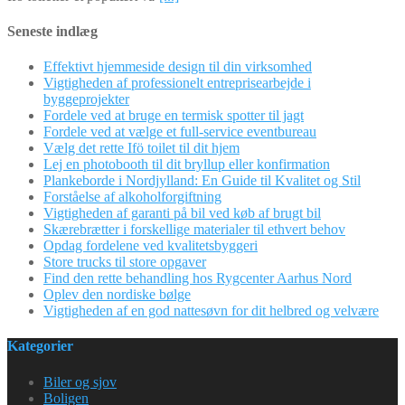
Seneste indlæg
Effektivt hjemmeside design til din virksomhed
Vigtigheden af professionelt entreprisearbejde i
byggeprojekter
Fordele ved at bruge en termisk spotter til jagt
Fordele ved at vælge et full-service eventbureau
Vælg det rette Ifö toilet til dit hjem
Lej en photobooth til dit bryllup eller konfirmation
Plankeborde i Nordjylland: En Guide til Kvalitet og Stil
Forståelse af alkoholforgiftning
Vigtigheden af garanti på bil ved køb af brugt bil
Skærebrætter i forskellige materialer til ethvert behov
Opdag fordelene ved kvalitetsbyggeri
Store trucks til store opgaver
Find den rette behandling hos Rygcenter Aarhus Nord
Oplev den nordiske bølge
Vigtigheden af en god nattesøvn for dit helbred og velvære
Kategorier
Biler og sjov
Boligen