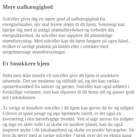
Mere uafhængighed
Solceller giver dig en større grad af uafhængighed fra
energiselskaber, der skal levere strøm til dit hjem. Solenergi kan
hjælpe dig med at undgå strømafbrydelser og forbedre din
energisikkerhed, da solceller kan supplere dit almindelige
strømforsyning. Med solceller kan dit hjem fungere på egen hånd,
hvilket er særligt praktisk på landet eller i områder med
uregelmæssige strømforsyninger.
Et Smukkere hjem
Sidst men ikke mindst vil solceller give dit hjem et smukkere
udseende. Det ser moderne og stilfuldt ud, og det kan vække
opmærksomhed fra naboer og gæster. Solceller kan også udføres i
forskellige varianter, som kan tilpasses til dit hems stil og passer godt
ind i arkitekturen.
At vælge at installere solceller i dit hjem kan gavne dit liv og miljøet.
Udover at spare penge og øge hjemmets værdi, er det også en
investering i den bæredygtige fremtid. Ved at tage ansvar for miljøet
og tage en aktiv rolle i at skabe en sundere planet, kan du også
inspirere andre i dit lokalsamfund og skabe en positiv bevægelse. Så
hvis du tøver med at vælge solceller ? tænk over det en ekstra gang