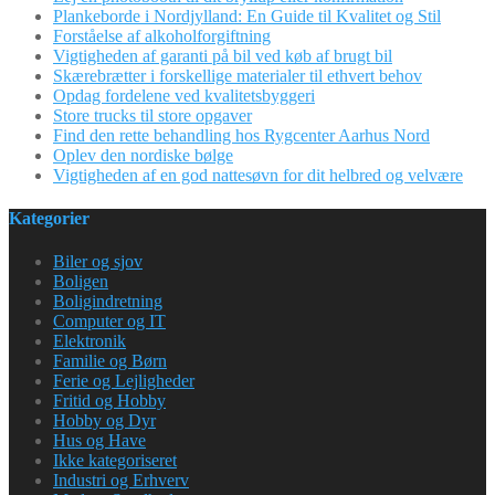
Plankeborde i Nordjylland: En Guide til Kvalitet og Stil
Forståelse af alkoholforgiftning
Vigtigheden af garanti på bil ved køb af brugt bil
Skærebrætter i forskellige materialer til ethvert behov
Opdag fordelene ved kvalitetsbyggeri
Store trucks til store opgaver
Find den rette behandling hos Rygcenter Aarhus Nord
Oplev den nordiske bølge
Vigtigheden af en god nattesøvn for dit helbred og velvære
Kategorier
Biler og sjov
Boligen
Boligindretning
Computer og IT
Elektronik
Familie og Børn
Ferie og Lejligheder
Fritid og Hobby
Hobby og Dyr
Hus og Have
Ikke kategoriseret
Industri og Erhverv