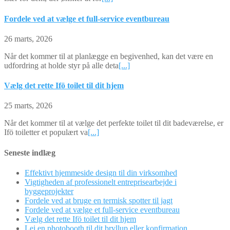
Fordele ved at vælge et full-service eventbureau
26 marts, 2026
Når det kommer til at planlægge en begivenhed, kan det være en
udfordring at holde styr på alle deta
[...]
Vælg det rette Ifö toilet til dit hjem
25 marts, 2026
Når det kommer til at vælge det perfekte toilet til dit badeværelse, er
Ifö toiletter et populært va
[...]
Seneste indlæg
Effektivt hjemmeside design til din virksomhed
Vigtigheden af professionelt entreprisearbejde i
byggeprojekter
Fordele ved at bruge en termisk spotter til jagt
Fordele ved at vælge et full-service eventbureau
Vælg det rette Ifö toilet til dit hjem
Lej en photobooth til dit bryllup eller konfirmation