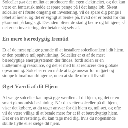
Solceller gør det muligt at producere din egen elektricitet, og det kan
være en fantastisk måde at spare penge på i det lange løb. Skønt
solceller er i første omgang en investering, vil de spare dig penge i
løbet af årene, og det er vigtigt at tænke på, hvad der er bedst for din
økonomi på lang sigt. Desuden bliver de stadig bedre og billigere, så
det er en investering, der betaler sig selv af.
En mere bæredygtig fremtid
Et af de mest oplagte grunde til at installere solcelleanlæg i dit hjem,
er den positive miljøpåvirkning. Solceller er et af de mest
bæredygtige energisystemer, der findes, fordi solen er en
uudtømmelig ressource, og det er med til at reducere den globale
opvarmning. Solceller er en måde at tage ansvar for miljøet og
stoppe klimaforandringerne, uden at skulle ofre dit livsstil.
Øget Værdi af dit Hjem
At vælge solceller kan også øge værdien af dit hjem, og det er en
smart økonomisk beslutning. Når du sætter solceller på dit hjem,
viser det købere, at du tager ansvar for dit hjem og miljøet, og ofte
vil de være villige til at betale mere for at få et bæredygtigt hjem.
Det er en investering, du kan tage med dig, hvis du nogensinde
skulle flytte eller sælge dit hjem.