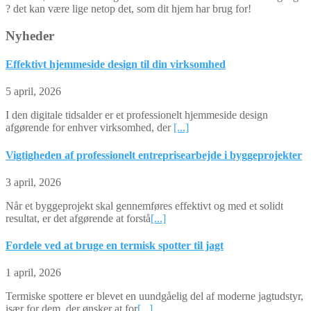
? det kan være lige netop det, som dit hjem har brug for!
Nyheder
Effektivt hjemmeside design til din virksomhed
5 april, 2026
I den digitale tidsalder er et professionelt hjemmeside design
afgørende for enhver virksomhed, der
[...]
Vigtigheden af professionelt entreprisearbejde i byggeprojekter
3 april, 2026
Når et byggeprojekt skal gennemføres effektivt og med et solidt
resultat, er det afgørende at forstå
[...]
Fordele ved at bruge en termisk spotter til jagt
1 april, 2026
Termiske spottere er blevet en uundgåelig del af moderne jagtudstyr,
især for dem, der ønsker at for
[...]