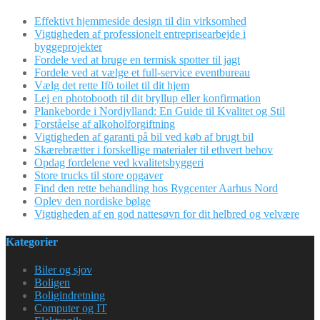
Effektivt hjemmeside design til din virksomhed
Vigtigheden af professionelt entreprisearbejde i
byggeprojekter
Fordele ved at bruge en termisk spotter til jagt
Fordele ved at vælge et full-service eventbureau
Vælg det rette Ifö toilet til dit hjem
Lej en photobooth til dit bryllup eller konfirmation
Plankeborde i Nordjylland: En Guide til Kvalitet og Stil
Forståelse af alkoholforgiftning
Vigtigheden af garanti på bil ved køb af brugt bil
Skærebrætter i forskellige materialer til ethvert behov
Opdag fordelene ved kvalitetsbyggeri
Store trucks til store opgaver
Find den rette behandling hos Rygcenter Aarhus Nord
Oplev den nordiske bølge
Vigtigheden af en god nattesøvn for dit helbred og velvære
Kategorier
Biler og sjov
Boligen
Boligindretning
Computer og IT