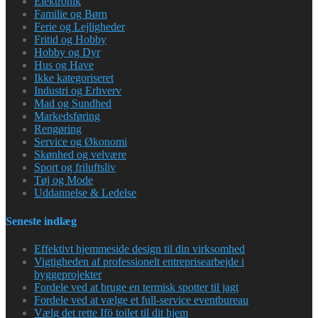
Elektronik
Familie og Børn
Ferie og Lejligheder
Fritid og Hobby
Hobby og Dyr
Hus og Have
Ikke kategoriseret
Industri og Erhverv
Mad og Sundhed
Markedsføring
Rengøring
Service og Økonomi
Skønhed og velvære
Sport og friluftsliv
Tøj og Mode
Uddannelse & Ledelse
Seneste indlæg
Effektivt hjemmeside design til din virksomhed
Vigtigheden af professionelt entreprisearbejde i
byggeprojekter
Fordele ved at bruge en termisk spotter til jagt
Fordele ved at vælge et full-service eventbureau
Vælg det rette Ifö toilet til dit hjem