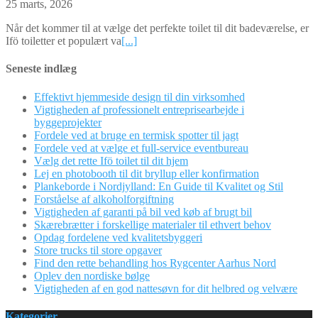
25 marts, 2026
Når det kommer til at vælge det perfekte toilet til dit badeværelse, er
Ifö toiletter et populært va
[...]
Seneste indlæg
Effektivt hjemmeside design til din virksomhed
Vigtigheden af professionelt entreprisearbejde i
byggeprojekter
Fordele ved at bruge en termisk spotter til jagt
Fordele ved at vælge et full-service eventbureau
Vælg det rette Ifö toilet til dit hjem
Lej en photobooth til dit bryllup eller konfirmation
Plankeborde i Nordjylland: En Guide til Kvalitet og Stil
Forståelse af alkoholforgiftning
Vigtigheden af garanti på bil ved køb af brugt bil
Skærebrætter i forskellige materialer til ethvert behov
Opdag fordelene ved kvalitetsbyggeri
Store trucks til store opgaver
Find den rette behandling hos Rygcenter Aarhus Nord
Oplev den nordiske bølge
Vigtigheden af en god nattesøvn for dit helbred og velvære
Kategorier