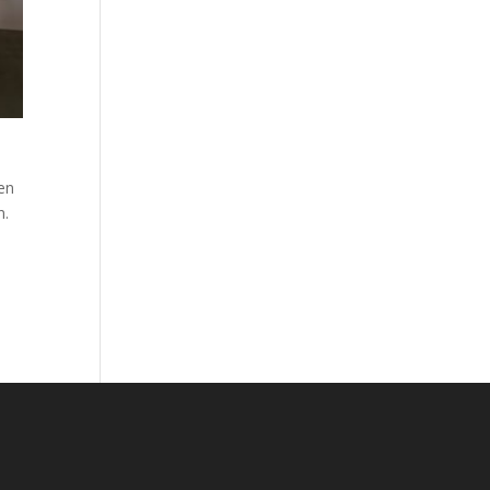
en
n.