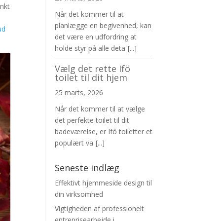
ænkt
Når det kommer til at
planlægge en begivenhed, kan
ud
det være en udfordring at
holde styr på alle deta
[...]
Vælg det rette Ifö
toilet til dit hjem
25 marts, 2026
Når det kommer til at vælge
det perfekte toilet til dit
badeværelse, er Ifö toiletter et
populært va
[...]
Seneste indlæg
Effektivt hjemmeside design til
din virksomhed
Vigtigheden af professionelt
entreprisearbejde i