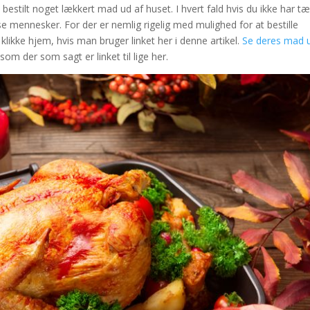
bestilt noget lækkert mad ud af huset. I hvert fald hvis du ikke har t
isse mennesker. For der er nemlig rigelig med mulighed for at bestille
likke hjem, hvis man bruger linket her i denne artikel.
Se deres mad 
som der som sagt er linket til lige her.