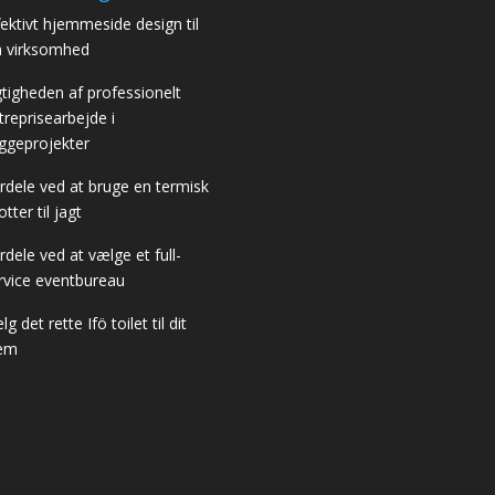
fektivt hjemmeside design til
n virksomhed
gtigheden af professionelt
treprisearbejde i
ggeprojekter
rdele ved at bruge en termisk
otter til jagt
rdele ved at vælge et full-
rvice eventbureau
g det rette Ifö toilet til dit
em