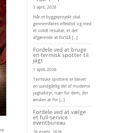
3 april, 2026
Når et byggeprojekt skal
gennemføres effektivt og med
et solidt resultat, er det
afgørende at forstå
[...]
Fordele ved at bruge
en termisk spotter til
jagt
1 april, 2026
Termiske spottere er blevet
en uundgåelig del af moderne
jagtudstyr, især for dem, der
ønsker at for
[...]
Fordele ved at vælge
et full-service
eventbureau
ære
26 marts, 2026