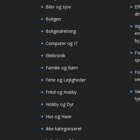
Biler og sjov
Ef
di
Boligen
Vi
Boligindretning
en
by
Computer og IT
Fo
Elektronik
sp
Familie og Børn
Fo
se
Ferie og Lejligheder
Væl
Fritid og Hobby
hj
Hobby og Dyr
Hus og Have
Ikke kategoriseret