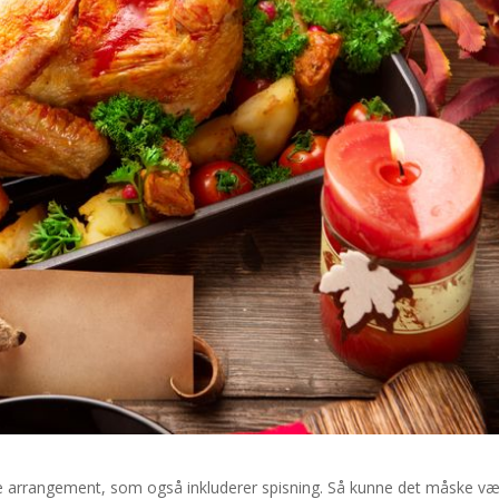
ørre arrangement, som også inkluderer spisning. Så kunne det måske v