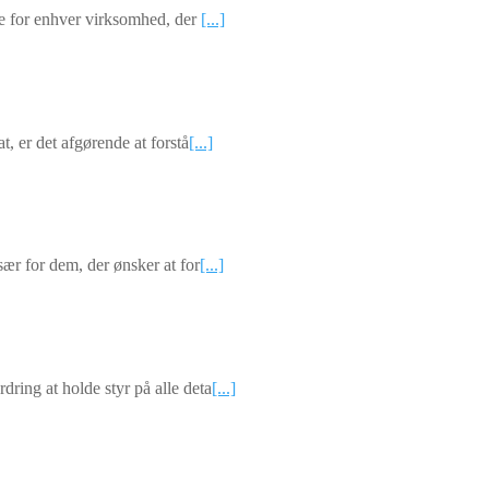
nde for enhver virksomhed, der
[...]
t, er det afgørende at forstå
[...]
sær for dem, der ønsker at for
[...]
ring at holde styr på alle deta
[...]