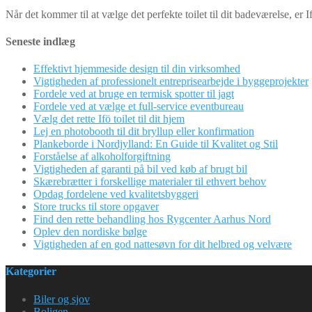
Når det kommer til at vælge det perfekte toilet til dit badeværelse, er If
Seneste indlæg
Effektivt hjemmeside design til din virksomhed
Vigtigheden af professionelt entreprisearbejde i byggeprojekter
Fordele ved at bruge en termisk spotter til jagt
Fordele ved at vælge et full-service eventbureau
Vælg det rette Ifö toilet til dit hjem
Lej en photobooth til dit bryllup eller konfirmation
Plankeborde i Nordjylland: En Guide til Kvalitet og Stil
Forståelse af alkoholforgiftning
Vigtigheden af garanti på bil ved køb af brugt bil
Skærebrætter i forskellige materialer til ethvert behov
Opdag fordelene ved kvalitetsbyggeri
Store trucks til store opgaver
Find den rette behandling hos Rygcenter Aarhus Nord
Oplev den nordiske bølge
Vigtigheden af en god nattesøvn for dit helbred og velvære
Kategorier
Biler og sjov
Boligen