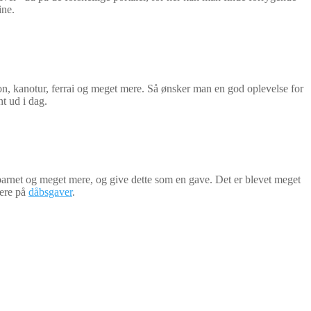
ine.
on, kanotur, ferrai og meget mere. Så ønsker man en god oplevelse for
t ud i dag.
barnet og meget mere, og give dette som en gave. Det er blevet meget
mere på
dåbsgaver
.