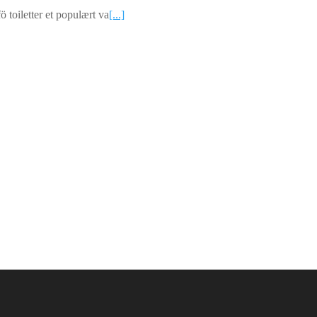
ö toiletter et populært va
[...]