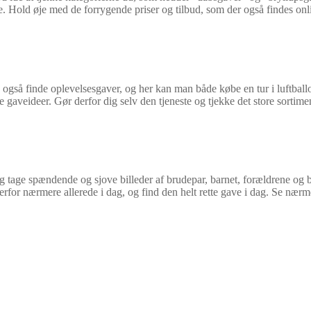
e. Hold øje med de forrygende priser og tilbud, som der også findes onl
også finde oplevelsesgaver, og her kan man både købe en tur i luftball
gaveideer. Gør derfor dig selv den tjeneste og tjekke det store sortimen
 tage spændende og sjove billeder af brudepar, barnet, forældrene og 
erfor nærmere allerede i dag, og find den helt rette gave i dag. Se nær