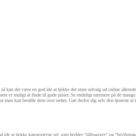
r, så kan det være en god ide at tjekke det store udvalg ud online allere
re er muligt at finde til gode priser. Se endeligt nærmere på de mange at
 man kan bestille dem over nettet. Gør derfor dig selv den tjeneste at 
god ide at tjekke kategorierne ud, som hedder “dåbsgaver” og “bryllupsg