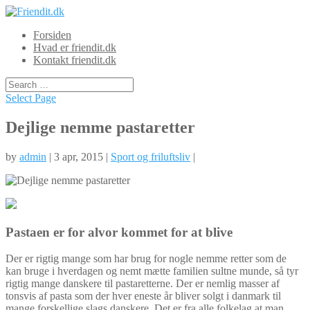
Forsiden
Hvad er friendit.dk
Kontakt friendit.dk
Select Page
Dejlige nemme pastaretter
by
admin
| 3 apr, 2015 |
Sport og friluftsliv
|
Pastaen er for alvor kommet for at blive
Der er rigtig mange som har brug for nogle nemme retter som de
kan bruge i hverdagen og nemt mætte familien sultne munde, så tyr
rigtig mange danskere til pastaretterne. Der er nemlig masser
af
tonsvis af pasta som der hver eneste år bliver solgt i danmark til
mange forskellige slags danskere. Det er fra alle folkelag at man