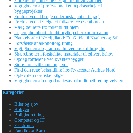
Effektivt hjemmeside design til din virksomhed
Vigtigheden af professionelt entreprisearbejde i
byggeprojekter
Fordele ved at bruge en termisk spotter til jagt
Fordele ved at vælge et full-service eventbureau
Vælg det rette Ifö toilet til dit hjem
Lej en photobooth til dit bryllup eller konfirmation
Plankeborde i Nordjylland: En Guide til Kvalitet og Stil
Forståelse af alkoholforgiftning
Vigtigheden af garanti på bil ved køb af brugt bil
Skærebrætter i forskellige materialer til ethvert behov
Opdag fordelene ved kvalitetsbyggeri
Store trucks til store opgaver
Find den rette behandling hos Rygcenter Aarhus Nord
Oplev den nordiske bølge
Vigtigheden af en god nattesøvn for dit helbred og velvære
Kategorier
Biler og sjov
Boligen
Boligindretning
Computer og IT
Elektronik
Familie og Børn