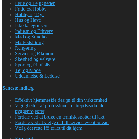
Ferie og Lejligheder
Fritid og Hobby
Hobby og Dyr
Hus og Have
Ikke kategoriseret
Industri og Erhverv
Mad og Sundhed
Markedsføring
Rengøring
Service og Økonomi
Skønhed og velvære
Sport og friluftsliv
Tøj og Mode
Uddannelse & Ledelse
Seneste indlæg
Effektivt hjemmeside design til din virksomhed
Vigtigheden af professionelt entreprisearbejde i
byggeprojekter
Fordele ved at bruge en termisk spotter til jagt
Fordele ved at vælge et full-service eventbureau
Vælg det rette Ifö toilet til dit hjem
Facebook