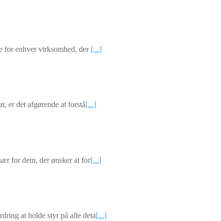
nde for enhver virksomhed, der
[...]
t, er det afgørende at forstå
[...]
sær for dem, der ønsker at for
[...]
ring at holde styr på alle deta
[...]