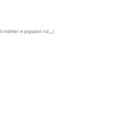
ö toiletter et populært va
[...]