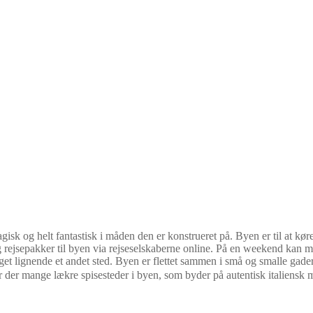
isk og helt fantastisk i måden den er konstrueret på. Byen er til at kør
 rejsepakker til byen via rejseselskaberne online. På en weekend kan m
oget lignende et andet sted. Byen er flettet sammen i små og smalle ga
 er der mange lækre spisesteder i byen, som byder på autentisk italiensk