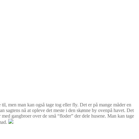
e til, men man kan også tage tog eller fly. Det er på mange måder en
an sagtens nå at opleve det meste i den skønne by ovenpå havet. Det
der med gangbroer over de små “floder” der dele husene. Man kan tage
 mad.