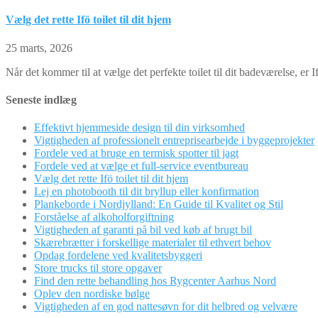
Vælg det rette Ifö toilet til dit hjem
25 marts, 2026
Når det kommer til at vælge det perfekte toilet til dit badeværelse, er If
Seneste indlæg
Effektivt hjemmeside design til din virksomhed
Vigtigheden af professionelt entreprisearbejde i byggeprojekter
Fordele ved at bruge en termisk spotter til jagt
Fordele ved at vælge et full-service eventbureau
Vælg det rette Ifö toilet til dit hjem
Lej en photobooth til dit bryllup eller konfirmation
Plankeborde i Nordjylland: En Guide til Kvalitet og Stil
Forståelse af alkoholforgiftning
Vigtigheden af garanti på bil ved køb af brugt bil
Skærebrætter i forskellige materialer til ethvert behov
Opdag fordelene ved kvalitetsbyggeri
Store trucks til store opgaver
Find den rette behandling hos Rygcenter Aarhus Nord
Oplev den nordiske bølge
Vigtigheden af en god nattesøvn for dit helbred og velvære