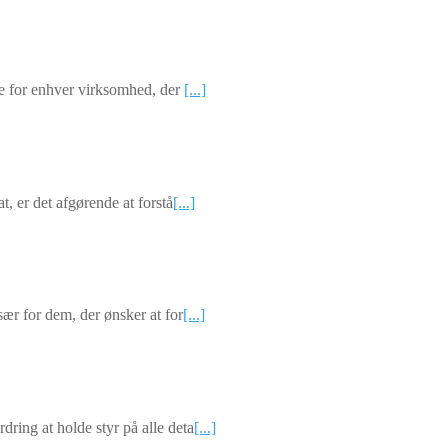
nde for enhver virksomhed, der
[...]
t, er det afgørende at forstå
[...]
sær for dem, der ønsker at for
[...]
ring at holde styr på alle deta
[...]