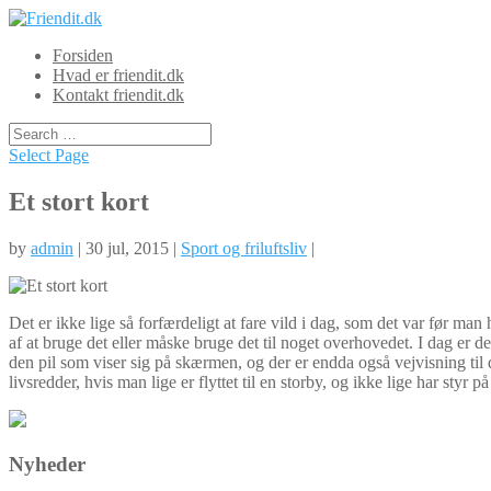
Forsiden
Hvad er friendit.dk
Kontakt friendit.dk
Select Page
Et stort kort
by
admin
| 30 jul, 2015 |
Sport og friluftsliv
|
Det er ikke lige så forfærdeligt at fare vild i dag, som det var før ma
af at bruge det eller måske br
uge det til noget overhovedet. I dag er 
den pil som viser sig på skærmen, og der er endda også vejvisning til d
livsredder, hvis man lige er flyttet til en storby, og ikke lige har sty
Nyheder