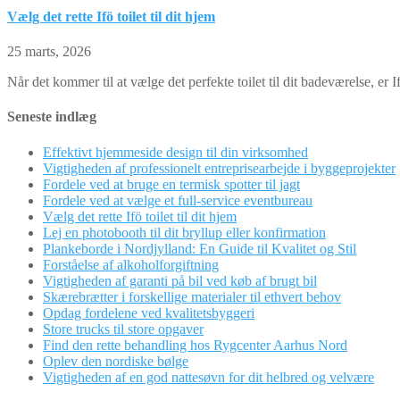
Vælg det rette Ifö toilet til dit hjem
25 marts, 2026
Når det kommer til at vælge det perfekte toilet til dit badeværelse, er If
Seneste indlæg
Effektivt hjemmeside design til din virksomhed
Vigtigheden af professionelt entreprisearbejde i byggeprojekter
Fordele ved at bruge en termisk spotter til jagt
Fordele ved at vælge et full-service eventbureau
Vælg det rette Ifö toilet til dit hjem
Lej en photobooth til dit bryllup eller konfirmation
Plankeborde i Nordjylland: En Guide til Kvalitet og Stil
Forståelse af alkoholforgiftning
Vigtigheden af garanti på bil ved køb af brugt bil
Skærebrætter i forskellige materialer til ethvert behov
Opdag fordelene ved kvalitetsbyggeri
Store trucks til store opgaver
Find den rette behandling hos Rygcenter Aarhus Nord
Oplev den nordiske bølge
Vigtigheden af en god nattesøvn for dit helbred og velvære