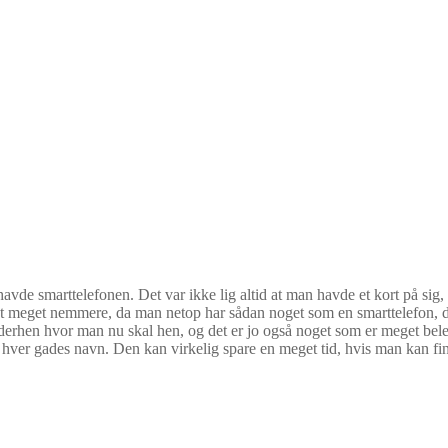
n havde smarttelefonen. Det var ikke lig altid at man havde et kort på si
det meget nemmere, da man netop har sådan noget som en smarttelefon, d
erhen hvor man nu skal hen, og det er jo også noget som er meget belejli
r på hver gades navn. Den kan virkelig spare en meget tid, hvis man kan fi