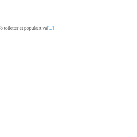
ö toiletter et populært va
[...]