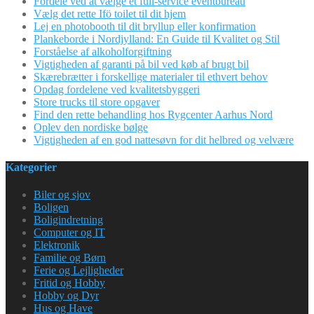
Fordele ved at vælge et full-service eventbureau
Vælg det rette Ifö toilet til dit hjem
Lej en photobooth til dit bryllup eller konfirmation
Plankeborde i Nordjylland: En Guide til Kvalitet og Stil
Forståelse af alkoholforgiftning
Vigtigheden af garanti på bil ved køb af brugt bil
Skærebrætter i forskellige materialer til ethvert behov
Opdag fordelene ved kvalitetsbyggeri
Store trucks til store opgaver
Find den rette behandling hos Rygcenter Aarhus Nord
Oplev den nordiske bølge
Vigtigheden af en god nattesøvn for dit helbred og velvære
Kategorier
Biler og sjov
Boligen
Boligindretning
Computer og IT
Elektronik
Familie og Børn
Ferie og Lejligheder
Fritid og Hobby
Hobby og Dyr
Hus og Have