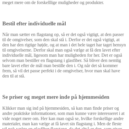
meget mere om de forskelllige muligheder og produkter.
Bestil efter individuelle mål
Når man sætter en flagstang op, så er det også vigtigt, at den passer
til de omgivelser, som den skal stå i. Derfor er det også vigtigt, at
den har den rigtige højde, og at man i det hele taget har taget hensyn
til omgivelserne. Derfor skal man også vælge at få den lavet efter
individuelle mål, ligesom man har muligheden for her. Det er også
selvom man bestiller en flagstang i glasfiber. Så bliver den nemlig
bare lavet efter de mål man bestille den i. Og når det så kommer
frem, så vil det passe perfekt i de omgivelser, hvor man skal have
den til at stå.
Se priser og meget mere inde på hjemmesiden
Klikker man sig ind på hjemmesiden, så kan man finde priser og
andre praktiske informationer, som man kunne være interesseret i at
vide noget mere om. Her kan man også se, hvilke forskellige andre
materialer, man kan vælge at få lavet sin flagstang i. Men de fleste
vil nok vælge en glasfiber flagstang, da det altså er den, som giver