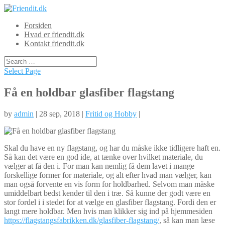
Forsiden
Hvad er friendit.dk
Kontakt friendit.dk
Select Page
Få en holdbar glasfiber flagstang
by
admin
| 28 sep, 2018 |
Fritid og Hobby
|
Skal du have en ny flagstang, og har du måske ikke tidligere haft en.
Så kan det være en god ide, at tænke over hvilket materiale, du
vælger at få den i. For man kan nemlig få dem lavet i mange
forskellige former for materiale, og alt efter hvad man vælger, kan
man også forvente en vis form for holdbarhed. Selvom man måske
umiddelbart bedst kender til den i træ. Så kunne der godt være en
stor fordel i i stedet for at vælge en glasfiber flagstang. Fordi den er
langt mere holdbar. Men hvis man klikker sig ind på hjemmesiden
https://flagstangsfabrikken.dk/glasfiber-flagstang/
, så kan man læse