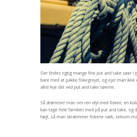
Der findes rigtig mange fine put an
d take søer i J
bare med at pakke fiskegrejet, og ejer man ikke e
altid leje det ved put and take søerne.
Så drømmer man om ren idyl med fiskeri, en kold
kan tage hele familien med på put and take, og 
højt, så man skræmmer fiskene væk, selvom ma