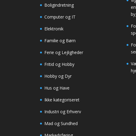
Vi
Boligindretning
en
by
Computer og IT
Fo
Elektronik
sp
Familie og Børn
Fo
se
Ferie og Lejligheder
Væl
Fritid og Hobby
hj
Hobby og Dyr
Hus og Have
Ikke kategoriseret
Industri og Erhverv
Mad og Sundhed
Markedsføring