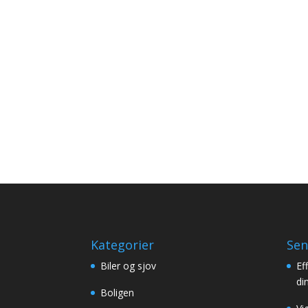
Kategorier
Sen
Biler og sjov
Ef
di
Boligen