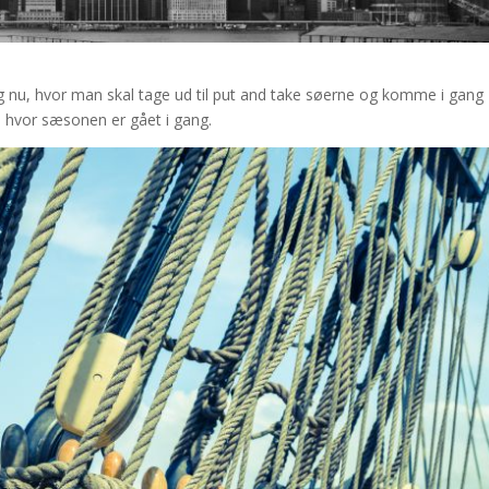
 og nu, hvor man skal tage ud til put and take søerne og komme i gang
nu hvor sæsonen er gået i gang.