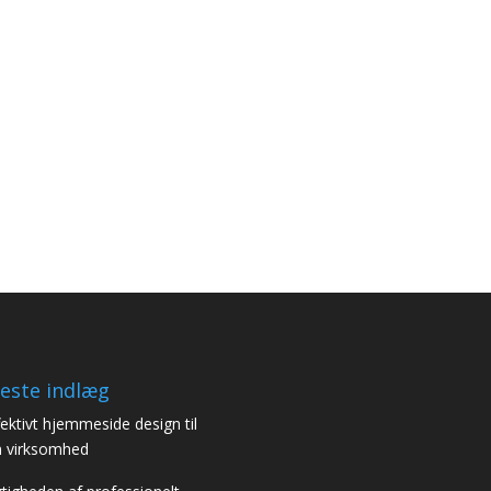
este indlæg
fektivt hjemmeside design til
n virksomhed