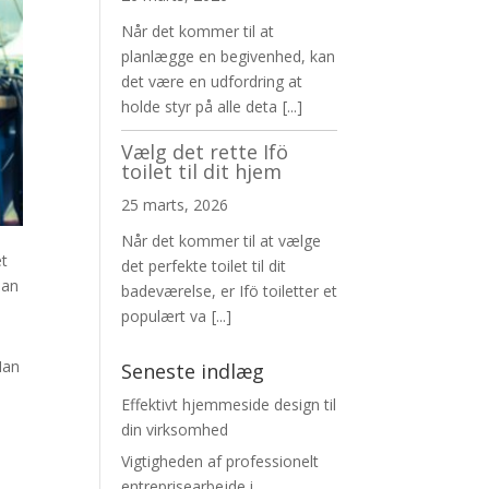
Når det kommer til at
planlægge en begivenhed, kan
det være en udfordring at
holde styr på alle deta
[...]
Vælg det rette Ifö
toilet til dit hjem
25 marts, 2026
Når det kommer til at vælge
et
det perfekte toilet til dit
man
badeværelse, er Ifö toiletter et
populært va
[...]
Man
Seneste indlæg
Effektivt hjemmeside design til
din virksomhed
Vigtigheden af professionelt
entreprisearbejde i