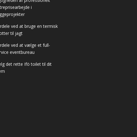
gtigheden af professionelt
treprisearbejde i
ggeprojekter
rdele ved at bruge en termisk
otter til jagt
rdele ved at vælge et full-
rvice eventbureau
g det rette Ifö toilet til dit
em