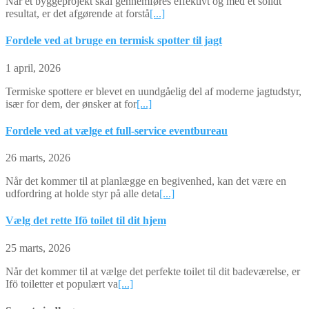
Når et byggeprojekt skal gennemføres effektivt og med et solidt
resultat, er det afgørende at forstå
[...]
Fordele ved at bruge en termisk spotter til jagt
1 april, 2026
Termiske spottere er blevet en uundgåelig del af moderne jagtudstyr,
især for dem, der ønsker at for
[...]
Fordele ved at vælge et full-service eventbureau
26 marts, 2026
Når det kommer til at planlægge en begivenhed, kan det være en
udfordring at holde styr på alle deta
[...]
Vælg det rette Ifö toilet til dit hjem
25 marts, 2026
Når det kommer til at vælge det perfekte toilet til dit badeværelse, er
Ifö toiletter et populært va
[...]