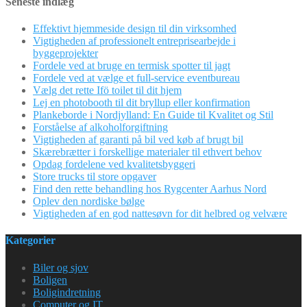
Seneste indlæg
Effektivt hjemmeside design til din virksomhed
Vigtigheden af professionelt entreprisearbejde i
byggeprojekter
Fordele ved at bruge en termisk spotter til jagt
Fordele ved at vælge et full-service eventbureau
Vælg det rette Ifö toilet til dit hjem
Lej en photobooth til dit bryllup eller konfirmation
Plankeborde i Nordjylland: En Guide til Kvalitet og Stil
Forståelse af alkoholforgiftning
Vigtigheden af garanti på bil ved køb af brugt bil
Skærebrætter i forskellige materialer til ethvert behov
Opdag fordelene ved kvalitetsbyggeri
Store trucks til store opgaver
Find den rette behandling hos Rygcenter Aarhus Nord
Oplev den nordiske bølge
Vigtigheden af en god nattesøvn for dit helbred og velvære
Kategorier
Biler og sjov
Boligen
Boligindretning
Computer og IT