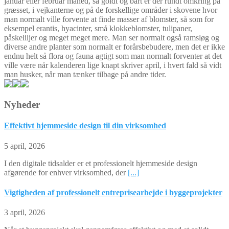
januar eller februar måned, så goldt og bart er der rundt omkring på
græsset, i vejkanterne og på de forskellige områder i skovene hvor
man normalt ville forvente at finde masser af blomster, så som for
eksempel erantis, hyacinter, små klokkeblomster, tulipaner,
påskeliljer og meget meget mere. Man ser normalt også ramsløg og
diverse andre planter som normalt er forårsbebudere, men det er ikke
endnu helt så flora og fauna agtigt som man normalt forventer at det
ville være når kalenderen lige knapt skriver april, i hvert fald så vidt
man husker, når man tænker tilbage på andre tider.
Nyheder
Effektivt hjemmeside design til din virksomhed
5 april, 2026
I den digitale tidsalder er et professionelt hjemmeside design
afgørende for enhver virksomhed, der
[...]
Vigtigheden af professionelt entreprisearbejde i byggeprojekter
3 april, 2026