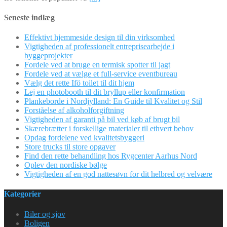
Seneste indlæg
Effektivt hjemmeside design til din virksomhed
Vigtigheden af professionelt entreprisearbejde i
byggeprojekter
Fordele ved at bruge en termisk spotter til jagt
Fordele ved at vælge et full-service eventbureau
Vælg det rette Ifö toilet til dit hjem
Lej en photobooth til dit bryllup eller konfirmation
Plankeborde i Nordjylland: En Guide til Kvalitet og Stil
Forståelse af alkoholforgiftning
Vigtigheden af garanti på bil ved køb af brugt bil
Skærebrætter i forskellige materialer til ethvert behov
Opdag fordelene ved kvalitetsbyggeri
Store trucks til store opgaver
Find den rette behandling hos Rygcenter Aarhus Nord
Oplev den nordiske bølge
Vigtigheden af en god nattesøvn for dit helbred og velvære
Kategorier
Biler og sjov
Boligen