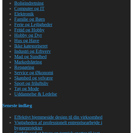
Boligindretning
Computer og IT
Elektronik
Familie og Børn
Ferie og Lejligheder
Fritid og Hobby
Hobby og Dyr
Hus og Have
Ikke kategoriseret
Industri og Erhverv
Mad og Sundhed
Markedsføring
Rengøring
Service og Økonomi
Skønhed og velvære
Sport og friluftsliv
Tøj og Mode
Uddannelse & Ledelse
Seneste indlæg
Effektivt hjemmeside design til din virksomhed
Vigtigheden af professionelt entreprisearbejde i
byggeprojekter