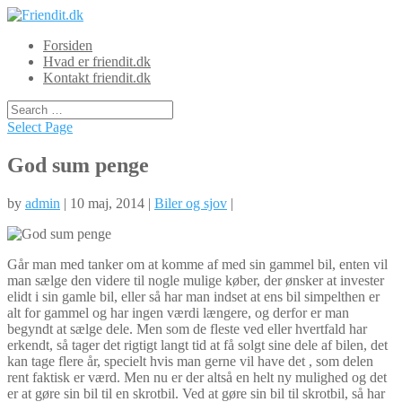
Forsiden
Hvad er friendit.dk
Kontakt friendit.dk
Select Page
God sum penge
by
admin
| 10 maj, 2014 |
Biler og sjov
|
Går man med tanker om at komme af med sin gammel bil, enten vil
man sælge den videre til nogle mulige køber, der ønsker at invester
elidt i sin gamle bil, eller så har man indset at ens bil simpelthen er
alt for gammel og har ingen værdi længe
re, og derfor er man
begyndt at sælge dele. Men som de fleste ved eller hvertfald har
erkendt, så tager det rigtigt langt tid at få solgt sine dele af bilen, det
kan tage flere år, specielt hvis man gerne vil have det , som delen
rent faktisk er værd. Men nu er der altså en helt ny mulighed og det
er at gøre sin bil til en skrotbil. Ved at gøre sin bil til skrotbil, så har