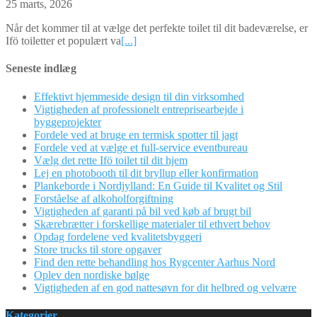
25 marts, 2026
Når det kommer til at vælge det perfekte toilet til dit badeværelse, er
Ifö toiletter et populært va
[...]
Seneste indlæg
Effektivt hjemmeside design til din virksomhed
Vigtigheden af professionelt entreprisearbejde i
byggeprojekter
Fordele ved at bruge en termisk spotter til jagt
Fordele ved at vælge et full-service eventbureau
Vælg det rette Ifö toilet til dit hjem
Lej en photobooth til dit bryllup eller konfirmation
Plankeborde i Nordjylland: En Guide til Kvalitet og Stil
Forståelse af alkoholforgiftning
Vigtigheden af garanti på bil ved køb af brugt bil
Skærebrætter i forskellige materialer til ethvert behov
Opdag fordelene ved kvalitetsbyggeri
Store trucks til store opgaver
Find den rette behandling hos Rygcenter Aarhus Nord
Oplev den nordiske bølge
Vigtigheden af en god nattesøvn for dit helbred og velvære
Kategorier