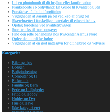
Lej en photobooth til dit bryllup eller konfirmation
Plankeborde i Nordjylland: En Guide til Kvalitet og Stil
Forståelse af alkoholforgiftning
Vigtigheden af garanti på bil ved køb af brugt bil
Skærebrætter i forskellige materialer til ethvert behov
Opdag fordelene ved kvalitetsbyggeri
Store trucks til store opgaver
Find den rette behandling hos Rygcenter Aarhus Nord
Oplev den nordiske bølge
Vigtigheden af en god nattesøvn for dit helbred og velvære
Kategorier
Biler og sjov
Boligen
Boligindretning
Computer og IT
Elektronik
Familie og Børn
Ferie og Lejligheder
Fritid og Hobby
Hobby og Dyr
Hus og Have
Ikke kategoriseret