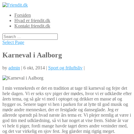
Forsiden
Hvad er friendit.dk
Kontakt friendit.dk
Select Page
Karneval i Aalborg
by
admin
| 6 okt, 2014 |
Sport og friluftsliv
|
I min vennekreds er det en tradition at tage til karneval og fejre det
hele dagen. Vi er seks syv piger der mødes, hvor vi er udklædte efter
årets tema, og så går vi med i optoget og drikker en masse øl og
hygger os. Senere tager vi hen i parke
n for at lytte til god musik og
møde andre mennesker, der er festglade og danseglade. Jeg er
allerede spændt på hvad næste års tema er. Vi plejer nemlig at være i
god tim med udklædning, så vi har noget at vise frem. Sidste år var
vi hele ti piger, fordi mange havde taget deres andre veninder med,
og det var virkelig en sjov fest. Jeg glæder mig rigtig meget.