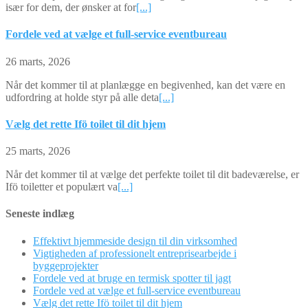
især for dem, der ønsker at for
[...]
Fordele ved at vælge et full-service eventbureau
26 marts, 2026
Når det kommer til at planlægge en begivenhed, kan det være en
udfordring at holde styr på alle deta
[...]
Vælg det rette Ifö toilet til dit hjem
25 marts, 2026
Når det kommer til at vælge det perfekte toilet til dit badeværelse, er
Ifö toiletter et populært va
[...]
Seneste indlæg
Effektivt hjemmeside design til din virksomhed
Vigtigheden af professionelt entreprisearbejde i
byggeprojekter
Fordele ved at bruge en termisk spotter til jagt
Fordele ved at vælge et full-service eventbureau
Vælg det rette Ifö toilet til dit hjem