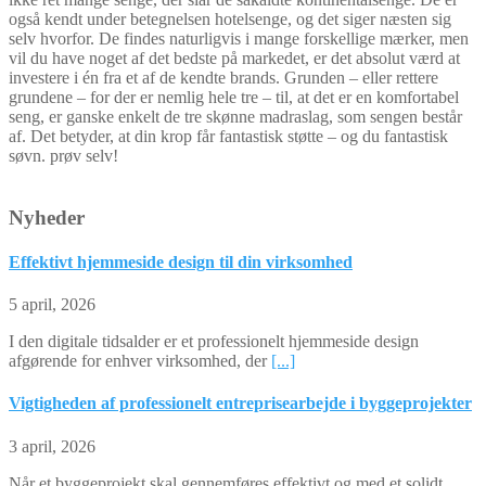
også kendt under betegnelsen hotelsenge, og det siger næsten sig
selv hvorfor. De findes naturligvis i mange forskellige mærker, men
vil du have noget af det bedste på markedet, er det absolut værd at
investere i én fra et af de kendte brands. Grunden – eller rettere
grundene – for der er nemlig hele tre – til, at det er en komfortabel
seng, er ganske enkelt de tre skønne madraslag, som sengen består
af. Det betyder, at din krop får fantastisk støtte – og du fantastisk
søvn. prøv selv!
Nyheder
Effektivt hjemmeside design til din virksomhed
5 april, 2026
I den digitale tidsalder er et professionelt hjemmeside design
afgørende for enhver virksomhed, der
[...]
Vigtigheden af professionelt entreprisearbejde i byggeprojekter
3 april, 2026
Når et byggeprojekt skal gennemføres effektivt og med et solidt