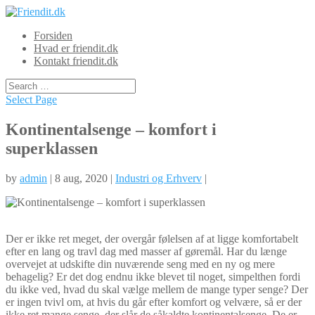
Forsiden
Hvad er friendit.dk
Kontakt friendit.dk
Select Page
Kontinentalsenge – komfort i
superklassen
by
admin
| 8 aug, 2020 |
Industri og Erhverv
|
Der er ikke ret meget, der overgår følelsen af at ligge komfortabelt
efter en lang og travl dag med masser af gøremål. Har du længe
overvejet at udskifte din nuværende seng med en ny og mere
behagelig? Er det dog endnu ikke blevet til noget, simpelthen fordi
du ikke ved, hvad du skal vælge mellem de mange typer senge? Der
er ingen tvivl om, at hvis du går efter komfort og velvære, så er der
ikke ret mange senge, der slår de såkaldte kontinentalsenge. De er