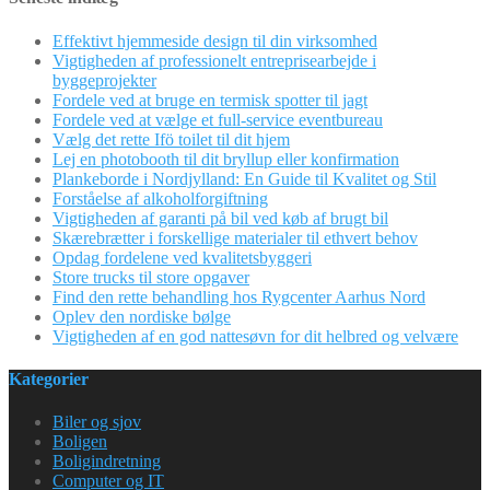
Effektivt hjemmeside design til din virksomhed
Vigtigheden af professionelt entreprisearbejde i
byggeprojekter
Fordele ved at bruge en termisk spotter til jagt
Fordele ved at vælge et full-service eventbureau
Vælg det rette Ifö toilet til dit hjem
Lej en photobooth til dit bryllup eller konfirmation
Plankeborde i Nordjylland: En Guide til Kvalitet og Stil
Forståelse af alkoholforgiftning
Vigtigheden af garanti på bil ved køb af brugt bil
Skærebrætter i forskellige materialer til ethvert behov
Opdag fordelene ved kvalitetsbyggeri
Store trucks til store opgaver
Find den rette behandling hos Rygcenter Aarhus Nord
Oplev den nordiske bølge
Vigtigheden af en god nattesøvn for dit helbred og velvære
Kategorier
Biler og sjov
Boligen
Boligindretning
Computer og IT