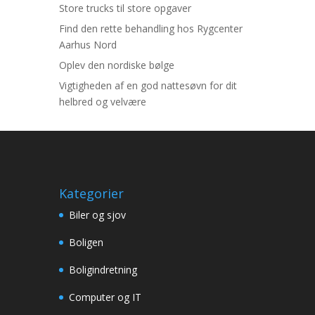
Store trucks til store opgaver
Find den rette behandling hos Rygcenter
Aarhus Nord
Oplev den nordiske bølge
Vigtigheden af en god nattesøvn for dit
helbred og velvære
Kategorier
Biler og sjov
Boligen
Boligindretning
Computer og IT