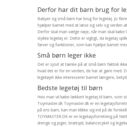
Derfor har dit barn brug for l
Babyer og små børn har brug for legetøj. Jo flere
hjælper barnet med at læse sig selv og verden a
Derfor skal man vælge nøje, når man skal købe le
stykke legetøj er. Dette er vigtigt, da legetøj spill
farver og funktioner, som kan hjælpe barnet med 
Små børn leger ikke
Det er sjovt at tænke på at små børn faktisk ikke 
hvad det er for en verden, de har at gøre med. De
legetøjet ikke interesserer barnet længere, betyd
Bedste legetøj til børn
Hvis man vil købe lækkert legetøj til børn, som s
Toymaster.dk Toymaster.dk er en legetøjsforretning
på ens barn, kan man klikke sig ind på de forskel
TOYMASTER.DK er en legetøjsforretning på Nettet,
drenge og piger, brætspil, balancecykel og lege