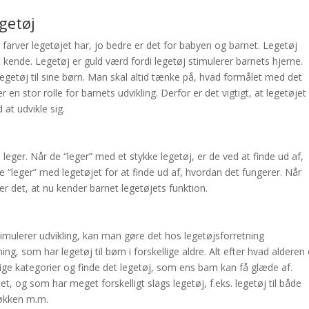
egetøj
 farver legetøjet har, jo bedre er det for babyen og barnet. Legetøj
t kende. Legetøj er guld vær
d fordi legetøj stimulerer barnets hjerne.
getøj til sine børn. Man skal altid tænke på, hvad formålet med det
er en stor rolle for barnets udvikling. Derfor er det vigtigt, at legetøjet
at udvikle sig.
leger. Når de “leger” med et stykke legetøj, er de ved at finde ud af,
 “leger” med legetøjet for at finde ud af, hvordan det fungerer. Når
er det, at nu kender barnet legetøjets funktion.
timulerer udvikling, kan man gøre det hos legetøjsforretning
, som har legetøj til børn i forskellige aldre. Alt efter hvad alderen 
lige kategorier og finde det legetøj, som ens barn kan få glæde af.
 og som har meget forskelligt slags legetøj, f.eks. legetøj til både
køkken m.m.