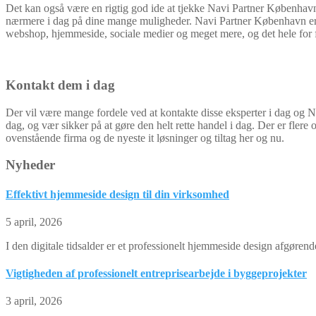
Det kan også være en rigtig god ide at tjekke Navi Partner København 
nærmere i dag på dine mange muligheder. Navi Partner København er k
webshop, hjemmeside, sociale medier og meget mere, og det hele for fo
Kontakt dem i dag
Der vil være mange fordele ved at kontakte disse eksperter i dag og Na
dag, og vær sikker på at gøre den helt rette handel i dag. Der er fler
ovenstående firma og de nyeste it løsninger og tiltag her og nu.
Nyheder
Effektivt hjemmeside design til din virksomhed
5 april, 2026
I den digitale tidsalder er et professionelt hjemmeside design afgøre
Vigtigheden af professionelt entreprisearbejde i byggeprojekter
3 april, 2026