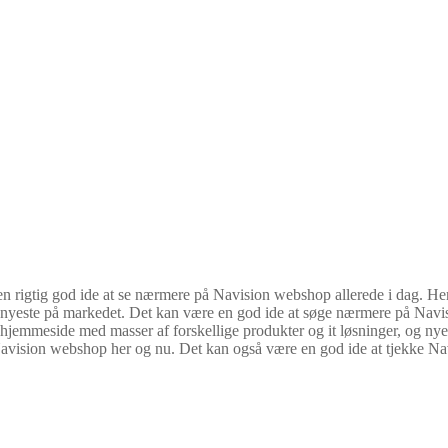
n rigtig god ide at se nærmere på Navision webshop allerede i dag. Her 
t nyeste på markedet. Det kan være en god ide at søge nærmere på Nav
 hjemmeside med masser af forskellige produkter og it løsninger, og ny
Navision webshop her og nu. Det kan også være en god ide at tjekke N