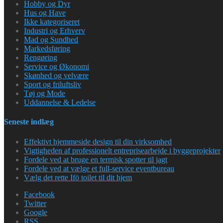
Hobby og Dyr
Hus og Have
Ikke kategoriseret
Industri og Erhverv
Mad og Sundhed
Markedsføring
Rengøring
Service og Økonomi
Skønhed og velvære
Sport og friluftsliv
Tøj og Mode
Uddannelse & Ledelse
Seneste indlæg
Effektivt hjemmeside design til din virksomhed
Vigtigheden af professionelt entreprisearbejde i byggeprojekter
Fordele ved at bruge en termisk spotter til jagt
Fordele ved at vælge et full-service eventbureau
Vælg det rette Ifö toilet til dit hjem
Facebook
Twitter
Google
RSS