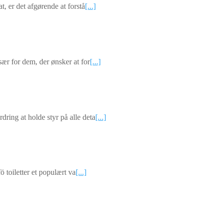
t, er det afgørende at forstå
[...]
sær for dem, der ønsker at for
[...]
ring at holde styr på alle deta
[...]
ö toiletter et populært va
[...]