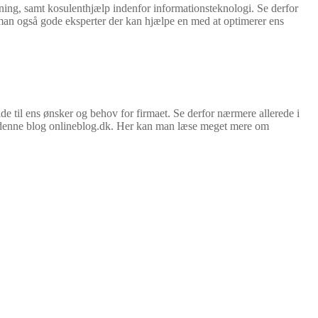
vning, samt kosulenthjælp indenfor informationsteknologi. Se derfor
man også gode eksperter der kan hjælpe en med at optimerer ens
de til ens ønsker og behov for firmaet. Se derfor nærmere allerede i
e på denne blog onlineblog.dk. Her kan man læse meget mere om