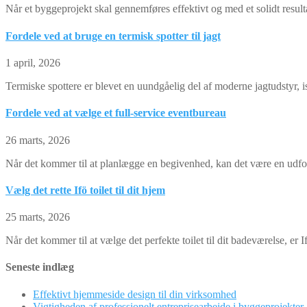
Når et byggeprojekt skal gennemføres effektivt og med et solidt resulta
Fordele ved at bruge en termisk spotter til jagt
1 april, 2026
Termiske spottere er blevet en uundgåelig del af moderne jagtudstyr, i
Fordele ved at vælge et full-service eventbureau
26 marts, 2026
Når det kommer til at planlægge en begivenhed, kan det være en udford
Vælg det rette Ifö toilet til dit hjem
25 marts, 2026
Når det kommer til at vælge det perfekte toilet til dit badeværelse, er If
Seneste indlæg
Effektivt hjemmeside design til din virksomhed
Vigtigheden af professionelt entreprisearbejde i byggeprojekter