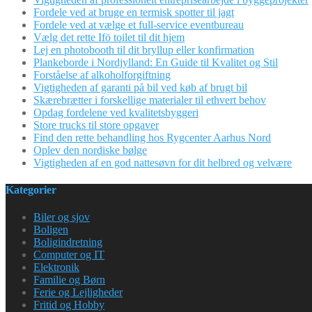
Fordele ved at bruge en termisk spotter til jagt
Fordele ved at vælge et full-service eventbureau
Vælg det rette Ifö toilet til dit hjem
Lej en photobooth til dit bryllup eller konfirmation
Plankeborde i Nordjylland: En Guide til Kvalitet og Stil
Forståelse af alkoholforgiftning
Vigtigheden af garanti på bil ved køb af brugt bil
Skærebrætter i forskellige materialer til ethvert behov
Opdag fordelene ved kvalitetsbyggeri
Store trucks til store opgaver
Find den rette behandling hos Rygcenter Aarhus Nord
Oplev den nordiske bølge
Vigtigheden af en god nattesøvn for dit helbred og velvære
Kategorier
Biler og sjov
Boligen
Boligindretning
Computer og IT
Elektronik
Familie og Børn
Ferie og Lejligheder
Fritid og Hobby