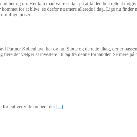
ud her og nu. Her kan man være sikker på at få den helt rette it rådgi
ommet for at blive, se derfor nærmere allerede i dag. Lige nu finder 
rnuftige priser.
vi Partner København her og nu. Støtte og de rette tiltag, der er passen
e og flere der vælger at investere i tiltag fra denne forhandler. Se mer
nde for enhver virksomhed, der
[...]