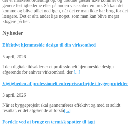
der er markeret ordentligt op, og ubudne gæster ikke kommer og
genere festlighederne eller på anden vis skaber en uro. Så kan det
komme og blive pillet ned igen, når det er man ikke har brug for det
længere. Det er alta andet lige noget, som man kan blive meget
klogere på her.
Nyheder
Effektivt hjemmeside design til din virksomhed
5 april, 2026
I den digitale tidsalder er et professionelt hjemmeside design
afgørende for enhver virksomhed, der
[...]
Vigtigheden af professionelt entreprisearbejde i byggeprojekter
3 april, 2026
Når et byggeprojekt skal gennemføres effektivt og med et solidt
resultat, er det afgørende at forstå
[...]
Fordele ved at bruge en termisk spotter til jagt