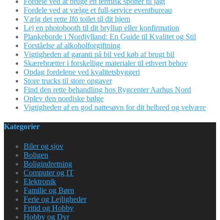
Fordele ved at bruge en termisk spotter til jagt
Fordele ved at vælge et full-service eventbureau
Vælg det rette Ifö toilet til dit hjem
Lej en photobooth til dit bryllup eller konfirmation
Plankeborde i Nordjylland: En Guide til Kvalitet og Stil
Forståelse af alkoholforgiftning
Vigtigheden af garanti på bil ved køb af brugt bil
Skærebrætter i forskellige materialer til ethvert behov
Opdag fordelene ved kvalitetsbyggeri
Store trucks til store opgaver
Find den rette behandling hos Rygcenter Aarhus Nord
Oplev den nordiske bølge
Vigtigheden af en god nattesøvn for dit helbred og velvære
Kategorier
Biler og sjov
Boligen
Boligindretning
Computer og IT
Elektronik
Familie og Børn
Ferie og Lejligheder
Fritid og Hobby
Hobby og Dyr