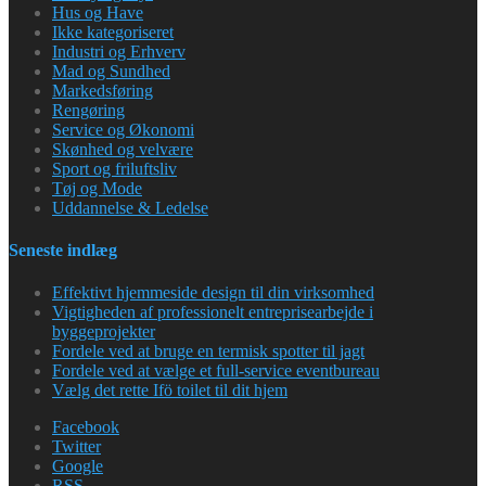
Hus og Have
Ikke kategoriseret
Industri og Erhverv
Mad og Sundhed
Markedsføring
Rengøring
Service og Økonomi
Skønhed og velvære
Sport og friluftsliv
Tøj og Mode
Uddannelse & Ledelse
Seneste indlæg
Effektivt hjemmeside design til din virksomhed
Vigtigheden af professionelt entreprisearbejde i
byggeprojekter
Fordele ved at bruge en termisk spotter til jagt
Fordele ved at vælge et full-service eventbureau
Vælg det rette Ifö toilet til dit hjem
Facebook
Twitter
Google
RSS