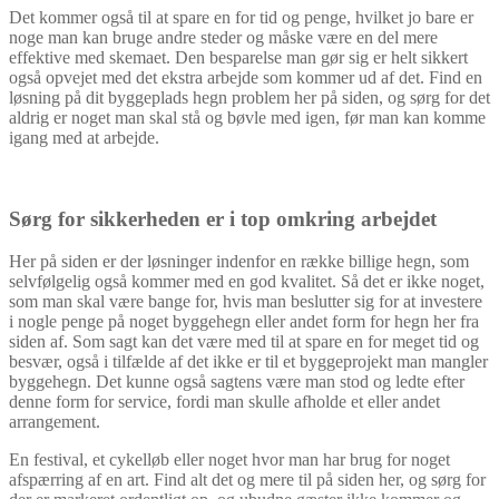
Det kommer også til at spare en for tid og penge, hvilket jo bare er
noge man kan bruge andre steder og måske være en del mere
effektive med skemaet. Den besparelse man gør sig er helt sikkert
også opvejet med det ekstra arbejde som kommer ud af det. Find en
løsning på dit byggeplads hegn problem her på siden, og sørg for det
aldrig er noget man skal stå og bøvle med igen, før man kan komme
igang med at arbejde.
Sørg for sikkerheden er i top omkring arbejdet
Her på siden er der løsninger indenfor en række billige hegn, som
selvfølgelig også kommer med en god kvalitet. Så det er ikke noget,
som man skal være bange for, hvis man beslutter sig for at investere
i nogle penge på noget byggehegn eller andet form for hegn her fra
siden af. Som sagt kan det være med til at spare en for meget tid og
besvær, også i tilfælde af det ikke er til et byggeprojekt man mangler
byggehegn. Det kunne også sagtens være man stod og ledte efter
denne form for service, fordi man skulle afholde et eller andet
arrangement.
En festival, et cykelløb eller noget hvor man har brug for noget
afspærring af en art. Find alt det og mere til på siden her, og sørg for