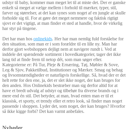
udstyr til baby, kommer man meget let til at miste det. Der er ganske
enkelt så meget at vælge mellem i forhold til mærker, typer, stil,
farver og størrelser, at det kan synes som noget af en jungle at skulle
forholde sig til. For at gøre det meget nemmere og faktisk rigtigt
sjovt er det vigtigt, at man finder et sted at handle, hvor de virkelig
har styr på tingene.
Det har man hos
onlinekids
. Her har man nemlig fuld forståelse for
den situation, som man er i som forældre til en lille ny. Man har
derfor gjort webshoppen dejligt nem at navigere rundt i. Ved at
inddele det spændende sortiment i hovedkategorier, tager det ikke
lang tid at finde frem til netop dét, som man søger efter.
Kategorierne er: På Tur, Pleje & Ernæring, Tøj, Møbler & Sove,
Leg & Sjov, Pakketilbud, Institutioner og Mærker. Smag og behag
og livsomstændigheder er naturligvis forskellige. Så, hvad der er det
helt rette for den ene, ja, det er slet ikke noget, der kan bruges for
den anden. Hos Onlinekids bestræber man sig derfor altid for at
have et bredt udvalg af udstyr og tilbehør fra diverse brands og i
mere end én stil. Det betyder, at man, hvad enten man er til et
klassisk, et sporty, et trendy eller et retro look, så finder man noget
passende i shoppen. Lyder det, som noget, der kan bruges? Hvorfor
så ikke kigge forbi? Det kan varmt anbefales.
Nyheder