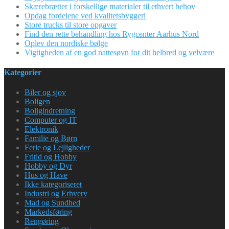
Skærebrætter i forskellige materialer til ethvert behov
Opdag fordelene ved kvalitetsbyggeri
Store trucks til store opgaver
Find den rette behandling hos Rygcenter Aarhus Nord
Oplev den nordiske bølge
Vigtigheden af en god nattesøvn for dit helbred og velvære
Kategorier
Biler og sjov
Boligen
Boligindretning
Computer og IT
Elektronik
Familie og Børn
Ferie og Lejligheder
Fritid og Hobby
Hobby og Dyr
Hus og Have
Ikke kategoriseret
Industri og Erhverv
Mad og Sundhed
Markedsføring
Rengøring