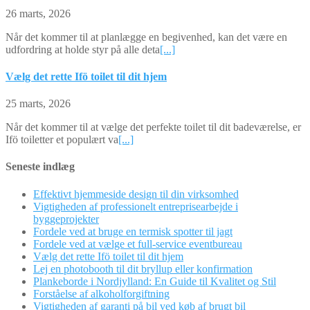
26 marts, 2026
Når det kommer til at planlægge en begivenhed, kan det være en
udfordring at holde styr på alle deta
[...]
Vælg det rette Ifö toilet til dit hjem
25 marts, 2026
Når det kommer til at vælge det perfekte toilet til dit badeværelse, er
Ifö toiletter et populært va
[...]
Seneste indlæg
Effektivt hjemmeside design til din virksomhed
Vigtigheden af professionelt entreprisearbejde i
byggeprojekter
Fordele ved at bruge en termisk spotter til jagt
Fordele ved at vælge et full-service eventbureau
Vælg det rette Ifö toilet til dit hjem
Lej en photobooth til dit bryllup eller konfirmation
Plankeborde i Nordjylland: En Guide til Kvalitet og Stil
Forståelse af alkoholforgiftning
Vigtigheden af garanti på bil ved køb af brugt bil