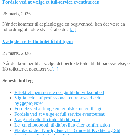
Fordele ved at vælge et full-service eventbureau
26 marts, 2026
Når det kommer til at planlægge en begivenhed, kan det være en
udfordring at holde styr på alle deta
[...]
Vælg det rette Ifö toilet til dit hjem
25 marts, 2026
Når det kommer til at vælge det perfekte toilet til dit badeværelse, er
Ifö toiletter et populært va
[...]
Seneste indlæg
Effektivt hjemmeside design til din virksomhed
Vigtigheden af professionelt entreprisearbejde i
byggeprojekter
Fordele ved at bruge en termisk spotter til jagt
Fordele ved at vælge et full-service eventbureau
Vælg det rette Ifö toilet til dit hjem
Lej en photobooth til dit bryllup eller konfirmation
Plankeborde i Nordjylland: En Guide til Kvalitet og Stil