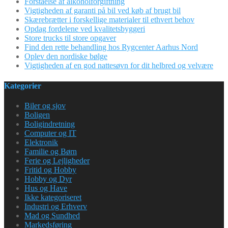
Forståelse af alkoholforgiftning
Vigtigheden af garanti på bil ved køb af brugt bil
Skærebrætter i forskellige materialer til ethvert behov
Opdag fordelene ved kvalitetsbyggeri
Store trucks til store opgaver
Find den rette behandling hos Rygcenter Aarhus Nord
Oplev den nordiske bølge
Vigtigheden af en god nattesøvn for dit helbred og velvære
Kategorier
Biler og sjov
Boligen
Boligindretning
Computer og IT
Elektronik
Familie og Børn
Ferie og Lejligheder
Fritid og Hobby
Hobby og Dyr
Hus og Have
Ikke kategoriseret
Industri og Erhverv
Mad og Sundhed
Markedsføring