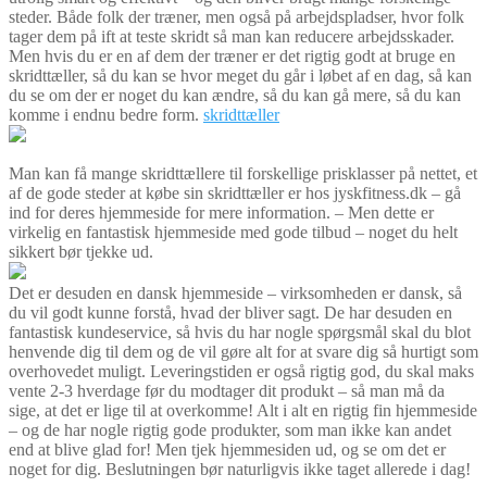
steder. Både folk der træner, men også på arbejdspladser, hvor folk
tager dem på ift at teste skridt så man kan reducere arbejdsskader.
Men hvis du er en af dem der træner er det rigtig godt at bruge en
skridttæller, så du kan se hvor meget du går i løbet af en dag, så kan
du se om der er noget du kan ændre, så du kan gå mere, så du kan
komme i endnu bedre form.
skridttæller
Man kan få mange skridttællere til forskellige prisklasser på nettet, et
af de gode steder at købe sin skridttæller er hos jyskfitness.dk – gå
ind for deres hjemmeside for mere information. – Men dette er
virkelig en fantastisk hjemmeside med gode tilbud – noget du helt
sikkert bør tjekke ud.
Det er desuden en dansk hjemmeside – virksomheden er dansk, så
du vil godt kunne forstå, hvad der bliver sagt. De har desuden en
fantastisk kundeservice, så hvis du har nogle spørgsmål skal du blot
henvende dig til dem og de vil gøre alt for at svare dig så hurtigt som
overhovedet muligt. Leveringstiden er også rigtig god, du skal maks
vente 2-3 hverdage før du modtager dit produkt – så man må da
sige, at det er lige til at overkomme! Alt i alt en rigtig fin hjemmeside
– og de har nogle rigtig gode produkter, som man ikke kan andet
end at blive glad for! Men tjek hjemmesiden ud, og se om det er
noget for dig. Beslutningen bør naturligvis ikke taget allerede i dag!