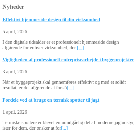
Nyheder
Effektivt hjemmeside design til din virksomhed
5 april, 2026
I den digitale tidsalder er et professionelt hjemmeside design
afgørende for enhver virksomhed, der
[...]
Vigtigheden af professionelt entreprisearbejde i byggeprojekter
3 april, 2026
Når et byggeprojekt skal gennemføres effektivt og med et solidt
resultat, er det afgørende at forstå
[...]
Fordele ved at bruge en termisk spotter til jagt
1 april, 2026
Termiske spottere er blevet en uundgåelig del af moderne jagtudstyr,
især for dem, der ønsker at for
[...]