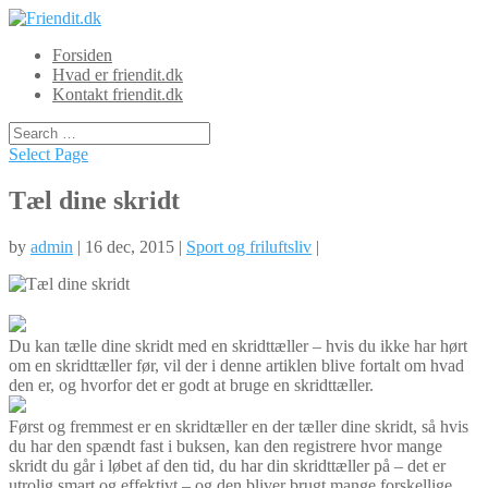
Forsiden
Hvad er friendit.dk
Kontakt friendit.dk
Select Page
Tæl dine skridt
by
admin
| 16 dec, 2015 |
Sport og friluftsliv
|
Du kan tælle dine skridt med en skridttæller – hvis du ikke har hørt
om en skridttæller før, vil der i denne artiklen blive fortalt om hvad
den er, og hvorfor det er godt at bruge en skridttæller.
Først og fremmest e
r en skridtæller en der tæller dine skridt, så hvis
du har den spændt fast i buksen, kan den registrere hvor mange
skridt du går i løbet af den tid, du har din skridttæller på – det er
utrolig smart og effektivt – og den bliver brugt mange forskellige