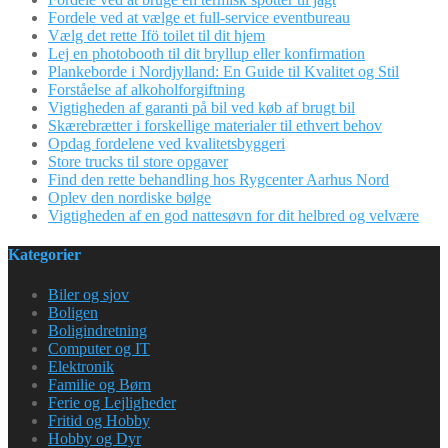
Fordele ved at vælge et full-service eventbureau
Vælg det rette Ifö toilet til dit hjem
Lej en photobooth til dit bryllup eller konfirmation
Plankeborde i Nordjylland: En Guide til Kvalitet og Stil
Forståelse af alkoholforgiftning
Vigtigheden af garanti på bil ved køb af brugt bil
Skærebrætter i forskellige materialer til ethvert behov
Opdag fordelene ved kvalitetsbyggeri
Store trucks til store opgaver
Find den rette behandling hos Rygcenter Aarhus Nord
Oplev den nordiske bølge
Vigtigheden af en god nattesøvn for dit helbred og velvære
Kategorier
Biler og sjov
Boligen
Boligindretning
Computer og IT
Elektronik
Familie og Børn
Ferie og Lejligheder
Fritid og Hobby
Hobby og Dyr