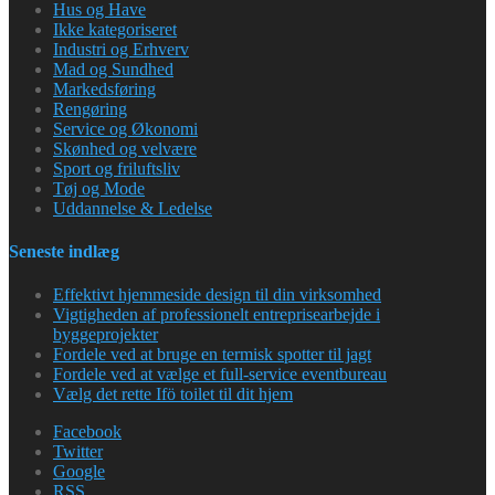
Hus og Have
Ikke kategoriseret
Industri og Erhverv
Mad og Sundhed
Markedsføring
Rengøring
Service og Økonomi
Skønhed og velvære
Sport og friluftsliv
Tøj og Mode
Uddannelse & Ledelse
Seneste indlæg
Effektivt hjemmeside design til din virksomhed
Vigtigheden af professionelt entreprisearbejde i
byggeprojekter
Fordele ved at bruge en termisk spotter til jagt
Fordele ved at vælge et full-service eventbureau
Vælg det rette Ifö toilet til dit hjem
Facebook
Twitter
Google
RSS