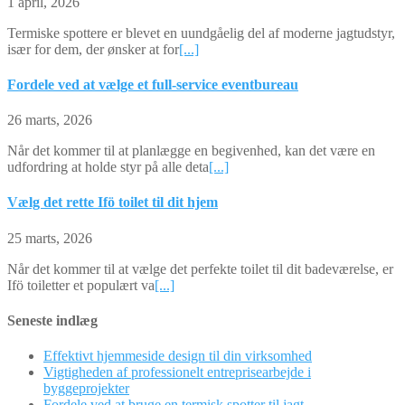
1 april, 2026
Termiske spottere er blevet en uundgåelig del af moderne jagtudstyr,
især for dem, der ønsker at for
[...]
Fordele ved at vælge et full-service eventbureau
26 marts, 2026
Når det kommer til at planlægge en begivenhed, kan det være en
udfordring at holde styr på alle deta
[...]
Vælg det rette Ifö toilet til dit hjem
25 marts, 2026
Når det kommer til at vælge det perfekte toilet til dit badeværelse, er
Ifö toiletter et populært va
[...]
Seneste indlæg
Effektivt hjemmeside design til din virksomhed
Vigtigheden af professionelt entreprisearbejde i
byggeprojekter
Fordele ved at bruge en termisk spotter til jagt