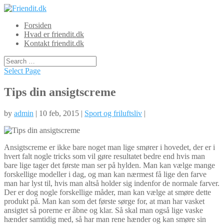
Forsiden
Hvad er friendit.dk
Kontakt friendit.dk
Select Page
Tips din ansigtscreme
by
admin
| 10 feb, 2015 |
Sport og friluftsliv
|
Ansigtscreme er ikke bare noget man lige smører i hovedet, der er i
hvert falt nogle tricks som vil gøre resultatet bedre end hvis man
bare lige tager det første man ser på hylden. Man kan vælge mange
forskellige modeller i dag, og man kan nærm
est få lige den farve
man har lyst til, hvis man altså holder sig indenfor de normale farver.
Der er dog nogle forskellige måder, man kan vælge at smøre dette
produkt på. Man kan som det første sørge for, at man har vasket
ansigtet så porerne er åbne og klar. Så skal man også lige vaske
hænder samtidig med, så har man rene hænder og kan smøre sin