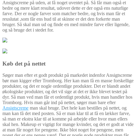
Ansigtscreme på uden, at få noget uventet på. Så får man også et
bedre og mere klart resultat, udover dette er der også ens naturlige
farve. Der er nogle farver som matcher bedre, og hvis man får et
reuslutat ,som får ens hud til at skinne er det den forkerte man
bruger. Så skal man ud og finde en med mindre farve eller ligende,
og så bruge det i stedet for.
Køb det på nettet
Søger man efter et godt produkt på markedet indenfor Ansigtscreme
bør man kigger efter Tromborg. Her kan man få en masse forskellige
produkter, og det er nogle ordentlige produkter. Det er blandt andet
økologiske produkter, og det vil sige at det er ikke blevet testet på
dyr. Så man ved man får et ordentligt produkt, hvis man handler hos
Tromborg. Hvis man går ind på nettet, søger man bare efter
Ansigtscreme
man skal bruge. Det hele kan bestilles på nettet, og
man kan få det med posten. Så er man klar til at få en lækker farve,
så man er ekstra klar til at komme på arbejde eller hvor man ellers
skal hen. Makeup er vigtigt for mange kvinder, og det er godt at vide
at man får noget for pengene. Ikke blot noget for pengene, men
noget der er ens penge værd. Det er nogle gode produkter man får.