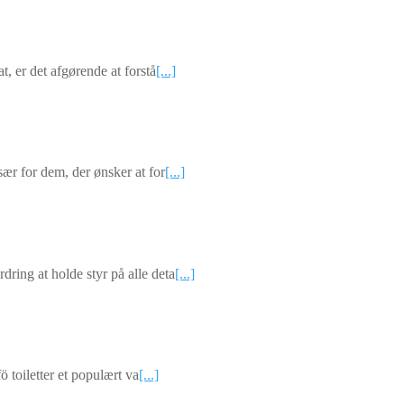
t, er det afgørende at forstå
[...]
sær for dem, der ønsker at for
[...]
ring at holde styr på alle deta
[...]
ö toiletter et populært va
[...]