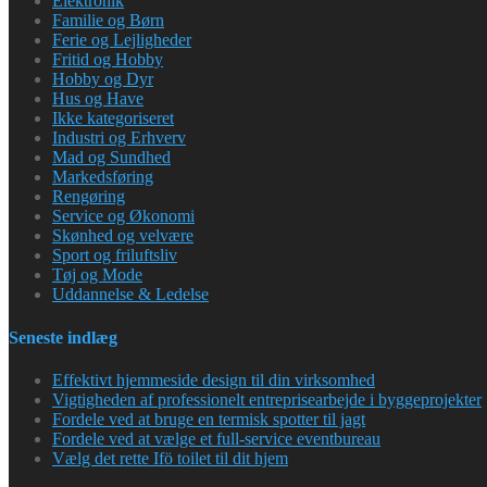
Elektronik
Familie og Børn
Ferie og Lejligheder
Fritid og Hobby
Hobby og Dyr
Hus og Have
Ikke kategoriseret
Industri og Erhverv
Mad og Sundhed
Markedsføring
Rengøring
Service og Økonomi
Skønhed og velvære
Sport og friluftsliv
Tøj og Mode
Uddannelse & Ledelse
Seneste indlæg
Effektivt hjemmeside design til din virksomhed
Vigtigheden af professionelt entreprisearbejde i byggeprojekter
Fordele ved at bruge en termisk spotter til jagt
Fordele ved at vælge et full-service eventbureau
Vælg det rette Ifö toilet til dit hjem