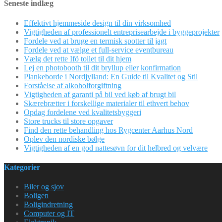
Seneste indlæg
Effektivt hjemmeside design til din virksomhed
Vigtigheden af professionelt entreprisearbejde i byggeprojekter
Fordele ved at bruge en termisk spotter til jagt
Fordele ved at vælge et full-service eventbureau
Vælg det rette Ifö toilet til dit hjem
Lej en photobooth til dit bryllup eller konfirmation
Plankeborde i Nordjylland: En Guide til Kvalitet og Stil
Forståelse af alkoholforgiftning
Vigtigheden af garanti på bil ved køb af brugt bil
Skærebrætter i forskellige materialer til ethvert behov
Opdag fordelene ved kvalitetsbyggeri
Store trucks til store opgaver
Find den rette behandling hos Rygcenter Aarhus Nord
Oplev den nordiske bølge
Vigtigheden af en god nattesøvn for dit helbred og velvære
Kategorier
Biler og sjov
Boligen
Boligindretning
Computer og IT