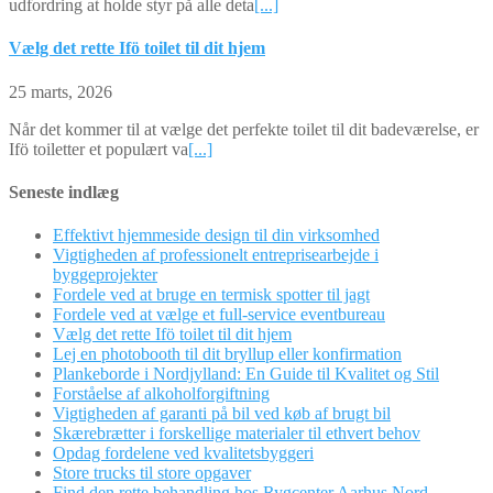
udfordring at holde styr på alle deta
[...]
Vælg det rette Ifö toilet til dit hjem
25 marts, 2026
Når det kommer til at vælge det perfekte toilet til dit badeværelse, er
Ifö toiletter et populært va
[...]
Seneste indlæg
Effektivt hjemmeside design til din virksomhed
Vigtigheden af professionelt entreprisearbejde i
byggeprojekter
Fordele ved at bruge en termisk spotter til jagt
Fordele ved at vælge et full-service eventbureau
Vælg det rette Ifö toilet til dit hjem
Lej en photobooth til dit bryllup eller konfirmation
Plankeborde i Nordjylland: En Guide til Kvalitet og Stil
Forståelse af alkoholforgiftning
Vigtigheden af garanti på bil ved køb af brugt bil
Skærebrætter i forskellige materialer til ethvert behov
Opdag fordelene ved kvalitetsbyggeri
Store trucks til store opgaver
Find den rette behandling hos Rygcenter Aarhus Nord