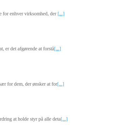
nde for enhver virksomhed, der
[...]
t, er det afgørende at forstå
[...]
sær for dem, der ønsker at for
[...]
ring at holde styr på alle deta
[...]