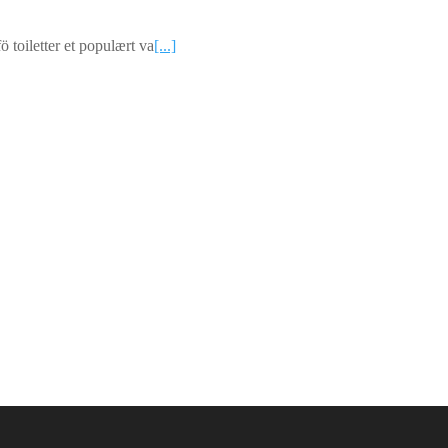
ö toiletter et populært va
[...]