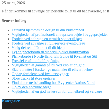
25 marts, 2026
Når det kommer til at vælge det perfekte toilet til dit badeværelse, er If
Seneste indlæg
Effektivt hjemmeside design til din virksomhed
Vigtigheden af professionelt entreprisearbejde i byggeprojekter
Fordele ved at bruge en termisk spotter til jagt
Fordele ved at vælge et full-service eventbureau
Vælg det rette Ifö toilet til dit hjem
Lej en photobooth til dit bryllup eller konfirmation
Plankeborde i Nordjylland: En Guide til Kvalitet og Stil
Forståelse af alkoholforgiftning
Vigtigheden af garanti på bil ved køb af brugt bil
Skærebrætter i forskellige materialer til ethvert behov
Opdag fordelene ved kvalitetsbyggeri
Store trucks til store opgaver
Find den rette behandling hos Rygcenter Aarhus Nord
Oplev den nordiske bølge
Vigtigheden af en god nattesøvn for dit helbred og velvære
Kategorier