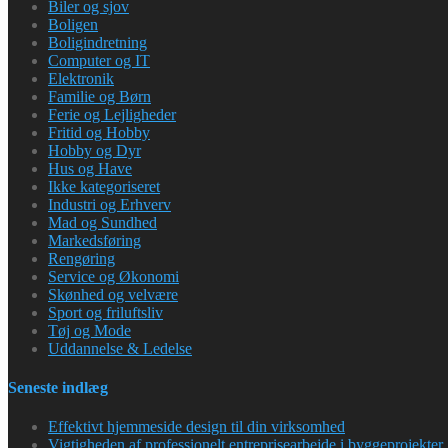
Biler og sjov
Boligen
Boligindretning
Computer og IT
Elektronik
Familie og Børn
Ferie og Lejligheder
Fritid og Hobby
Hobby og Dyr
Hus og Have
Ikke kategoriseret
Industri og Erhverv
Mad og Sundhed
Markedsføring
Rengøring
Service og Økonomi
Skønhed og velvære
Sport og friluftsliv
Tøj og Mode
Uddannelse & Ledelse
Seneste indlæg
Effektivt hjemmeside design til din virksomhed
Vigtigheden af professionelt entreprisearbejde i byggeprojekter