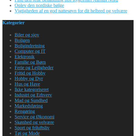
Oplev den nordiske bølge
Vigtigheden af en god nattesøvn for dit helbred og velvære
Kategorier
Biler og sjov
Boligen
Boligindretning
Computer og IT
Elektronik
Familie og Børn
Ferie og Lejligheder
Fritid og Hobby
Hobby og Dyr
Hus og Have
Ikke kategoriseret
Industri og Erhverv
Mad og Sundhed
Markedsføring
Rengøring
Service og Økonomi
Skønhed og velvære
Sport og friluftsliv
Tøj og Mode