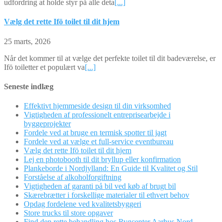
udfordring at holde styr på alle deta
[...]
Vælg det rette Ifö toilet til dit hjem
25 marts, 2026
Når det kommer til at vælge det perfekte toilet til dit badeværelse, er
Ifö toiletter et populært va
[...]
Seneste indlæg
Effektivt hjemmeside design til din virksomhed
Vigtigheden af professionelt entreprisearbejde i
byggeprojekter
Fordele ved at bruge en termisk spotter til jagt
Fordele ved at vælge et full-service eventbureau
Vælg det rette Ifö toilet til dit hjem
Lej en photobooth til dit bryllup eller konfirmation
Plankeborde i Nordjylland: En Guide til Kvalitet og Stil
Forståelse af alkoholforgiftning
Vigtigheden af garanti på bil ved køb af brugt bil
Skærebrætter i forskellige materialer til ethvert behov
Opdag fordelene ved kvalitetsbyggeri
Store trucks til store opgaver
Find den rette behandling hos Rygcenter Aarhus Nord