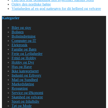
Oplev den nordiske bølge
Vigtigheden af en god nattesøvn for dit helbred og velvære
Kategorier
Biler og sjov
Boligen
Boligindretning
Computer og IT
Elektronik
Familie og Børn
Ferie og Lejligheder
Fritid og Hobby
Hobby og Dyr
Hus og Have
Ikke kategoriseret
Industri og Erhverv
Mad og Sundhed
Markedsføring
Rengøring
Service og Økonomi
Skønhed og velvære
Sport og friluftsliv
Tøj og Mode