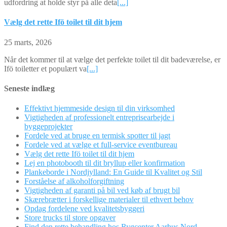
udfordring at holde styr på alle deta
[...]
Vælg det rette Ifö toilet til dit hjem
25 marts, 2026
Når det kommer til at vælge det perfekte toilet til dit badeværelse, er
Ifö toiletter et populært va
[...]
Seneste indlæg
Effektivt hjemmeside design til din virksomhed
Vigtigheden af professionelt entreprisearbejde i
byggeprojekter
Fordele ved at bruge en termisk spotter til jagt
Fordele ved at vælge et full-service eventbureau
Vælg det rette Ifö toilet til dit hjem
Lej en photobooth til dit bryllup eller konfirmation
Plankeborde i Nordjylland: En Guide til Kvalitet og Stil
Forståelse af alkoholforgiftning
Vigtigheden af garanti på bil ved køb af brugt bil
Skærebrætter i forskellige materialer til ethvert behov
Opdag fordelene ved kvalitetsbyggeri
Store trucks til store opgaver
Find den rette behandling hos Rygcenter Aarhus Nord