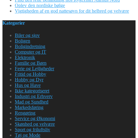
Oplev den nordiske bølge
Vigtigheden af en god nattesøvn for dit helbred og velvære
Kategorier
Biler og sjov
Boligen
Boligindretning
Computer og IT
Elektronik
Familie og Børn
Ferie og Lejligheder
Fritid og Hobby
Hobby og Dyr
Hus og Have
Ikke kategoriseret
Industri og Erhverv
Mad og Sundhed
Markedsføring
Rengøring
Service og Økonomi
Skønhed og velvære
Sport og friluftsliv
Tøj og Mode