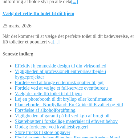
udfordring at holde styr på alle deta
[...]
Vælg det rette Ifö toilet til dit hjem
25 marts, 2026
Når det kommer til at vælge det perfekte toilet til dit badeværelse, er
Ifö toiletter et populært va
[...]
Seneste indlæg
Effektivt hjemmeside design til din virksomhed
Vigtigheden af professionelt entreprisearbejde i
byggeprojekter
Fordele ved at bruge en termisk spotter til jagt
Fordele ved at vælge et full-service eventbureau
Vælg det rette Ifö toilet til dit hjem
Lej en photobooth til dit bryllup eller konfirmation
Plankeborde i Nordjylland: En Guide til Kvalitet og Stil
Forståelse af alkoholforgiftning
Vigtigheden af garanti på bil ved køb af brugt bil
Skærebrætter i forskellige materialer til ethvert behov
Opdag fordelene ved kvalitetsbyggeri
Store trucks til store opgaver
Find den rette behandling hos Rygcenter Aarhus Nord